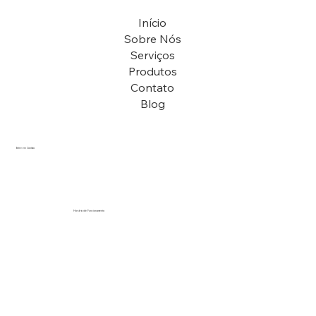
Início
Sobre Nós
Serviços
Produtos
Contato
Blog
Entre em Contato
vendas@arenapiscinas.com.br
(12) 97406-9148
Horário de Funcionamento
Segunda a Sexta................................. 8h - 18h
Sábado................................................. 9h - 13h
Domingo.............................................. Fechado