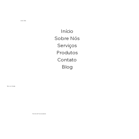
Links Úteis
Início
Sobre Nós
Serviços
Produtos
Contato
Blog
Entre em Contato
vendas@arenapiscinas.com.br
(12) 97406-9148
Horário de Funcionamento
Segunda a Sexta................................. 8h - 18h
Sábado................................................. 9h - 13h
Domingo.............................................. Fechado