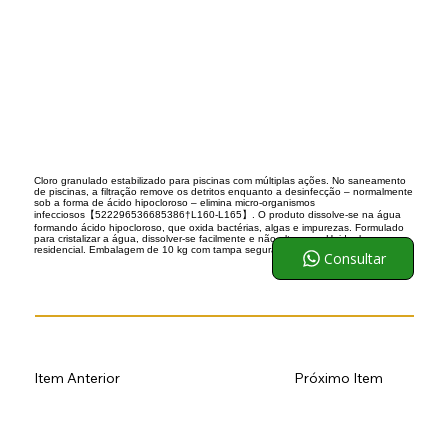
Cloro granulado estabilizado para piscinas com múltiplas ações. No saneamento
de piscinas, a filtração remove os detritos enquanto a desinfecção – normalmente
sob a forma de ácido hipocloroso – elimina micro‑organismos
infecciosos【522296536685386†L160-L165】. O produto dissolve‑se na água
formando ácido hipocloroso, que oxida bactérias, algas e impurezas. Formulado
para cristalizar a água, dissolver‑se facilmente e não alterar o pH, ideal para uso
residencial. Embalagem de 10 kg com tampa segura.
Consultar
Item Anterior
Próximo Item