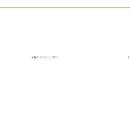
Entre em Contato
vendas@arenapiscinas.com.br
S
(12) 97406-9148
S
D