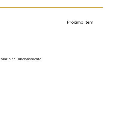
Próximo Item
Horário de Funcionamento
egunda a Sexta................................. 8h - 18h
ábado................................................. 9h - 13h
omingo.............................................. Fechado