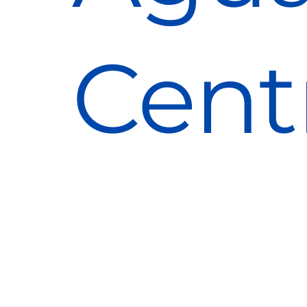
Cent
Filtro de entrada em aço inox que retém partículas de 5–15 µm