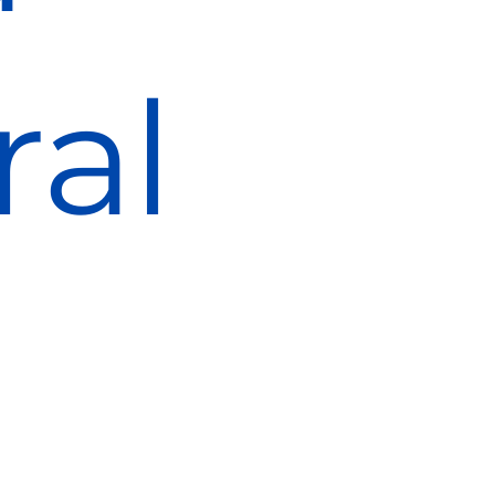
ral
, reduz turbidez e é autolimpante.