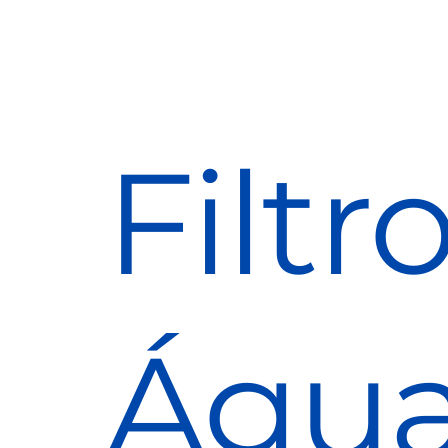
Filtr
Águ