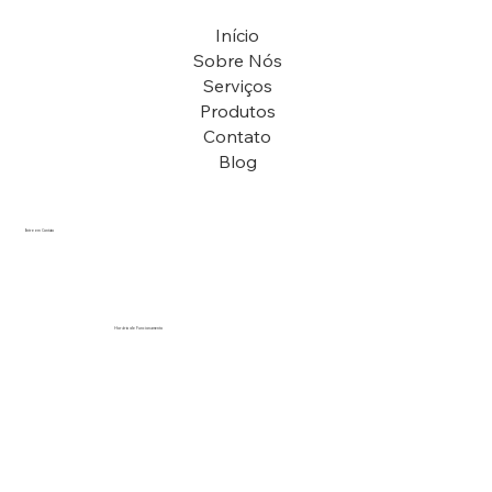
Início
Sobre Nós
Serviços
Produtos
Contato
Blog
Entre em Contato
vendas@arenapiscinas.com.br
(12) 97406-9148
Horário de Funcionamento
Segunda a Sexta................................. 8h - 18h
Sábado................................................. 9h - 13h
Domingo.............................................. Fechado