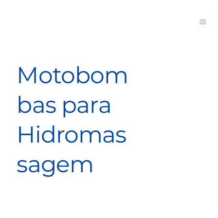
Motobom
bas para
Hidromas
sagem
Bomba para banheiras de hidromassagem que recircula a água e alimenta jatos de massagem.