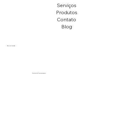
Serviços
Produtos
Contato
Blog
Entre em Contato
vendas@arenapiscinas.com.br
(12) 97406-9148
Horário de Funcionamento
Segunda a Sexta................................. 8h - 18h
Sábado................................................. 9h - 13h
Domingo.............................................. Fechado
© 2025 by Arena Piscinas.