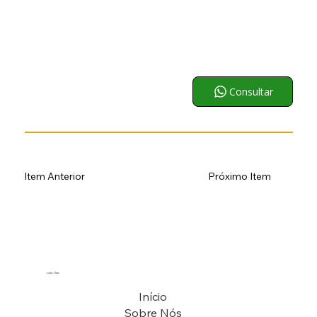
Roçadeira a gasolina de 42,7 cc da série 750, ideal para corte de grama e capim em locais de difícil acesso. Uma roçadora (string trimmer) é uma ferramenta de jardim que usa uma linha de monofilamento giratório em vez de
lâmina para cortar grama e pequenas ervas daninhas, podendo ser acionada por motor a gasolina ou elétrico; modelos profissionais podem aceitar lâminas para vegetação mais densa. A alça tipo guidão, motor de dois
Consultar
tempos e cinto de suporte oferecem conforto e controle durante o trabalho.
Item Anterior
Próximo Item
Links Úteis
Início
Sobre Nós