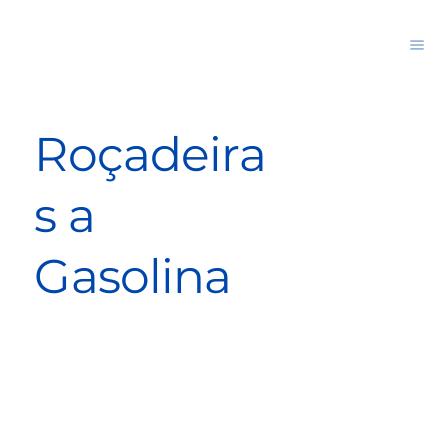
Roçadeira
s a
Gasolina
Roçadeira a gasolina de 42,7 cc com guidão, usa fio de nylon ou lâmina para cortar grama e capim.